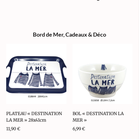
Bord de Mer
,
Cadeaux & Déco
PLATEAU « DESTINATION
BOL « DESTINATION LA
LA MER » 28x41cm
MER »
11,90
€
6,99
€