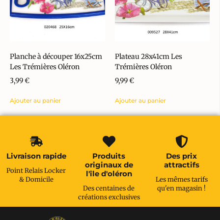
Planche à découper 16x25cm
Plateau 28x41cm Les
Les Trémières Oléron
Trémières Oléron
3,99
€
9,99
€
Ajouter au panier
Ajouter au panier
Livraison rapide
Produits
Des prix
originaux de
attractifs
Point Relais Locker
l'île d'oléron
& Domicile
Les mêmes tarifs
Des centaines de
qu'en magasin !
créations exclusives