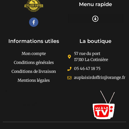
Menu rapide
Recherche de produits
Informations utiles
La boutique
Mon compte
57 rue du port
17310 La Cotinière
Conditions générales
05 46 47 18 75
Conditions de livraison
auplaisirdoffrir@orange.fr
Mentions légales
[cusrev_trustbadge
type="VSD"
color="#373737"]