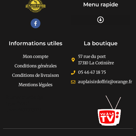
Menu rapide
Recherche de produits
Informations utiles
La boutique
Mon compte
57 rue du port
17310 La Cotinière
Conditions générales
05 46 47 18 75
Conditions de livraison
auplaisirdoffrir@orange.fr
Mentions légales
[cusrev_trustbadge
type="VSD"
color="#373737"]