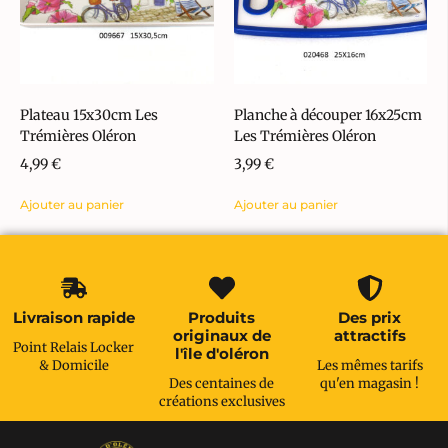
Plateau 15x30cm Les
Planche à découper 16x25cm
Trémières Oléron
Les Trémières Oléron
4,99
€
3,99
€
Ajouter au panier
Ajouter au panier
Livraison rapide
Produits
Des prix
originaux de
attractifs
Point Relais Locker
l'île d'oléron
& Domicile
Les mêmes tarifs
Des centaines de
qu'en magasin !
créations exclusives