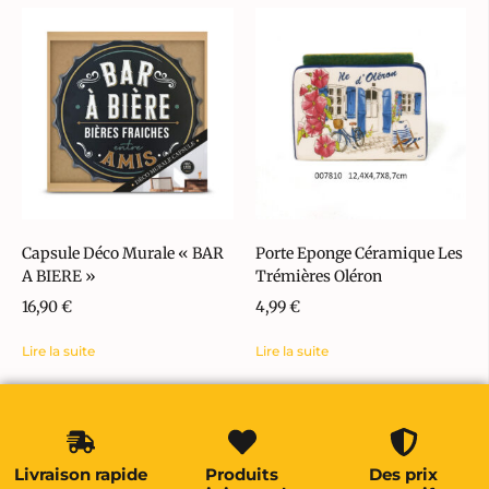
Capsule Déco Murale « BAR
Porte Eponge Céramique Les
A BIERE »
Trémières Oléron
16,90
€
4,99
€
Lire la suite
Lire la suite
Livraison rapide
Produits
Des prix