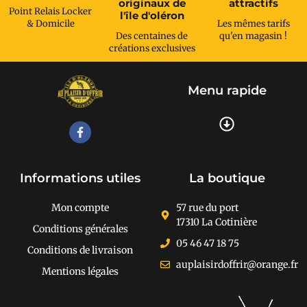
originaux de
attractifs
Point Relais Locker
l'île d'oléron
& Domicile
Les mêmes tarifs
Des centaines de
qu'en magasin !
créations exclusives
Menu rapide
Recherche de produits
Informations utiles
La boutique
Mon compte
57 rue du port
17310 La Cotinière
Conditions générales
05 46 47 18 75
Conditions de livraison
auplaisirdoffrir@orange.fr
Mentions légales
[cusrev_trustbadge