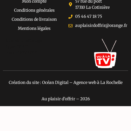
Mon compte
57 rue du port
17310 La Cotinière
Conditions générales
05 46 47 18 75
Conditions de livraison
auplaisirdoffrir@orange.fr
Mentions légales
[cusrev_trustbadge
type="VSD"
color="#373737"]
Création du site : Océan Digital – Agence web à La Rochelle
Au plaisir d’offrir – 2026