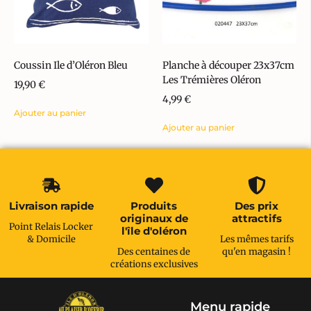
Coussin Ile d’Oléron Bleu
Planche à découper 23x37cm
Les Trémières Oléron
19,90
€
4,99
€
Ajouter au panier
Ajouter au panier
Livraison rapide
Produits
Des prix
originaux de
attractifs
Point Relais Locker
l'île d'oléron
& Domicile
Les mêmes tarifs
Des centaines de
qu'en magasin !
créations exclusives
Menu rapide