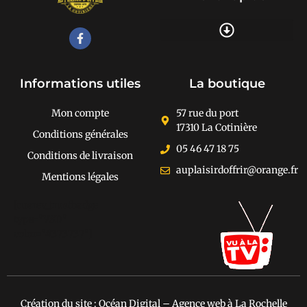
Recherche de produits
Informations utiles
La boutique
Mon compte
57 rue du port
17310 La Cotinière
Conditions générales
05 46 47 18 75
Conditions de livraison
auplaisirdoffrir@orange.fr
Mentions légales
[cusrev_trustbadge
type="VSD"
color="#373737"]
Création du site : Océan Digital – Agence web à La Rochelle