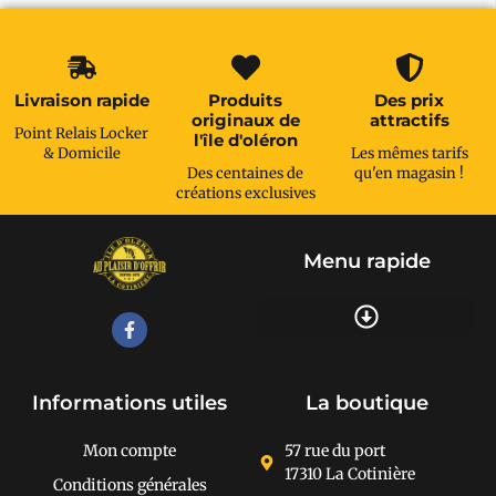
Livraison rapide
Produits
Des prix
originaux de
attractifs
Point Relais Locker
l'île d'oléron
& Domicile
Les mêmes tarifs
Des centaines de
qu'en magasin !
créations exclusives
Menu rapide
Recherche de produits
Informations utiles
La boutique
Mon compte
57 rue du port
17310 La Cotinière
Conditions générales