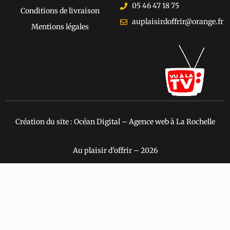
05 46 47 18 75
Conditions de livraison
auplaisirdoffrir@orange.fr
Mentions légales
[cusrev_trustbadge
type="VSD"
color="#373737"]
Création du site : Océan Digital – Agence web à La Rochelle
Au plaisir d’offrir – 2026