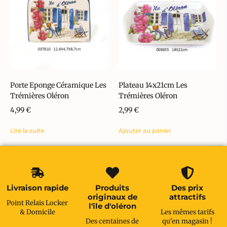
Porte Eponge Céramique Les
Plateau 14x21cm Les
Trémières Oléron
Trémières Oléron
4,99
€
2,99
€
Lire la suite
Ajouter au panier
Livraison rapide
Produits
Des prix
originaux de
attractifs
Point Relais Locker
l'île d'oléron
& Domicile
Les mêmes tarifs
Des centaines de
qu'en magasin !