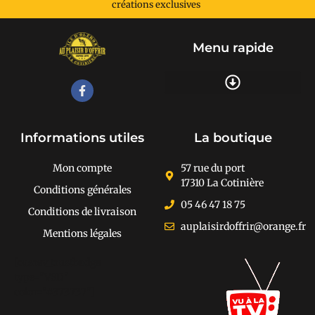
créations exclusives
Menu rapide
Recherche de produits
Informations utiles
La boutique
Mon compte
57 rue du port
17310 La Cotinière
Conditions générales
05 46 47 18 75
Conditions de livraison
auplaisirdoffrir@orange.fr
Mentions légales
[cusrev_trustbadge
type="VSD"
color="#373737"]