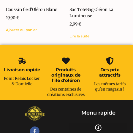
Coussin Ile d’Oléron Blanc
Sac ToteBag Oléron La
Lumineuse
19,90
€
2,99
€
Ajouter au panier
Lire la suite
Livraison rapide
Produits
Des prix
originaux de
attractifs
Point Relais Locker
l'île d'oléron
& Domicile
Les mêmes tarifs
Des centaines de
qu'en magasin !
créations exclusives
Menu rapide