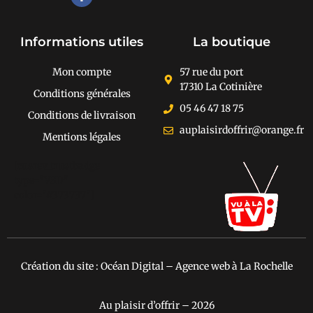
Recherche de produits
Informations utiles
La boutique
Mon compte
57 rue du port
17310 La Cotinière
Conditions générales
05 46 47 18 75
Conditions de livraison
auplaisirdoffrir@orange.fr
Mentions légales
[cusrev_trustbadge
type="VSD"
color="#373737"]
Création du site : Océan Digital – Agence web à La Rochelle
Au plaisir d’offrir – 2026