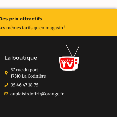
Des prix attractifs
Les mêmes tarifs qu'en magasin !
La boutique
57 rue du port
17310 La Cotinière
05 46 47 18 75
auplaisirdoffrir@orange.fr