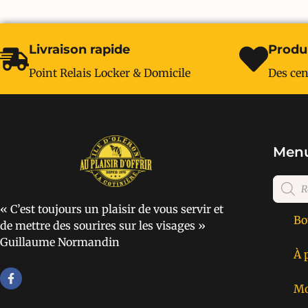
Livraison rapide
Produi
Point Relais Locker & Domicile
Des cen
Menu
« C’est toujours un plaisir de vous servir et
Bo
de mettre des sourires sur les visages »
Guillaume Normandin
À 
Mo