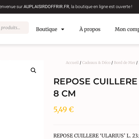
envenue sur
AUPLAISIRDOFFRIR.FR
, la boutique en ligne est ouverte !
Boutique
À propos
Mon comp
Accueil
/
Cadeaux & Déco
/
Bord de Mer
/
REPOSE CUILLERE ‘
8 CM
5,49
€
REPOSE CUILLERE ‘ULARIUS’ L. 23.