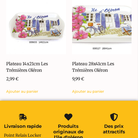
Plateau 14x21cm Les
Plateau 28x41cm Les
Trémières Oléron
Trémières Oléron
2,99
€
9,99
€
Ajouter au panier
Ajouter au panier
Livraison rapide
Produits
Des prix
originaux de
attractifs
Point Relais Locker
l'île d'oléron