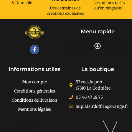
& Domicile
Les mêmes tarifs
Des centaines de
qu'en magasin !
créations exclusives
Menu rapide
Recherche de produits
Informations utiles
La boutique
Mon compte
57 rue du port
17310 La Cotinière
Conditions générales
05 46 47 18 75
Conditions de livraison
auplaisirdoffrir@orange.fr
Mentions légales
[cusrev_trustbadge
type="VSD"