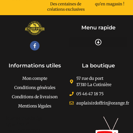
Des centaines de
qu'en magasin !
créations exclusives
Menu rapide
Recherche de produits
Informations utiles
La boutique
Mon compte
57 rue du port
17310 La Cotinière
Conditions générales
05 46 47 18 75
Conditions de livraison
auplaisirdoffrir@orange.fr
Mentions légales
[cusrev_trustbadge
type="VSD"
color="#373737"]