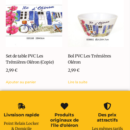
Set de table PVC Les
Bol PVC Les Trémières
Trémières Oléron (Copie)
Oléron
2,99
€
2,99
€
Ajouter au panier
Lire la suite
Livraison rapide
Produits
Des prix
originaux de
attractifs
Point Relais Locker
l'île d'oléron
& Domicile
Les mêmes tarifs