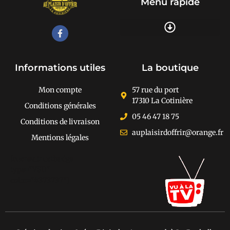
Menu rapide
Recherche de produits
Informations utiles
La boutique
Mon compte
57 rue du port
17310 La Cotinière
Conditions générales
05 46 47 18 75
Conditions de livraison
auplaisirdoffrir@orange.fr
Mentions légales
[cusrev_trustbadge
type="VSD"
color="#373737"]