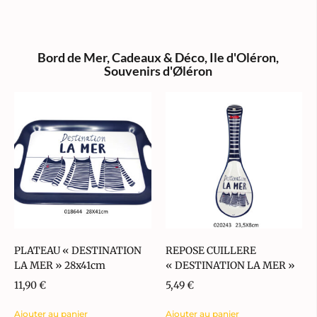
Bord de Mer
,
Cadeaux & Déco
,
Ile d'Oléron
,
Souvenirs d'Øléron
PLATEAU « DESTINATION
REPOSE CUILLERE
LA MER » 28x41cm
« DESTINATION LA MER »
11,90
€
5,49
€
Ajouter au panier
Ajouter au panier