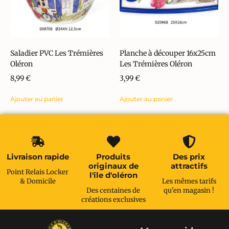
Saladier PVC Les Trémières
Planche à découper 16x25cm
Oléron
Les Trémières Oléron
8,99
€
3,99
€
Ajouter au panier
Ajouter au panier
Livraison rapide
Produits
Des prix
originaux de
attractifs
Point Relais Locker
l'île d'oléron
& Domicile
Les mêmes tarifs
Des centaines de
qu'en magasin !
créations exclusives