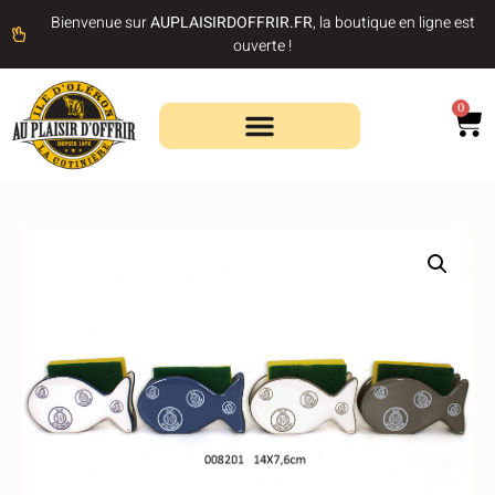
Bienvenue sur
AUPLAISIRDOFFRIR.FR
, la boutique en ligne est
ouverte !
0
Recherche de produits