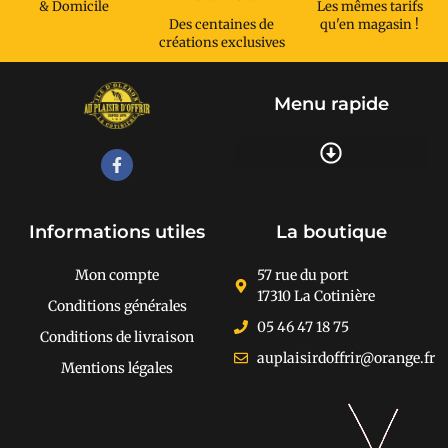
& Domicile
Les mêmes tarifs
Des centaines de
qu'en magasin !
créations exclusives
Menu rapide
Recherche de produits
Informations utiles
La boutique
Mon compte
57 rue du port
17310 La Cotinière
Conditions générales
05 46 47 18 75
Conditions de livraison
auplaisirdoffrir@orange.fr
Mentions légales
[cusrev_trustbadge
type="VSD"