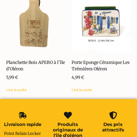
Planchette Bois APERO à l’île
Porte Eponge Céramique Les
d’Oléron
Trémières Oléron
5,99
€
4,99
€
Lire la suite
Lire la suite
Livraison rapide
Produits
Des prix
originaux de
attractifs
Point Relais Locker
l'île d'oléron