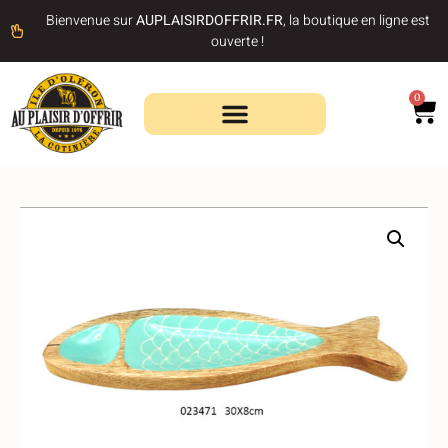
Bienvenue sur
AUPLAISIRDOFFRIR.FR
, la boutique en ligne est
ouverte !
0
Recherche de produits