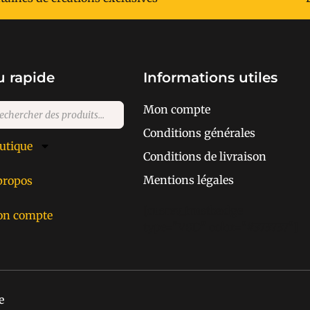
 rapide
Informations utiles
Mon compte
Conditions générales
utique
Conditions de livraison
Mentions légales
propos
[cusrev_trustbadge
n compte
type="VSD" color="#373737"]
e