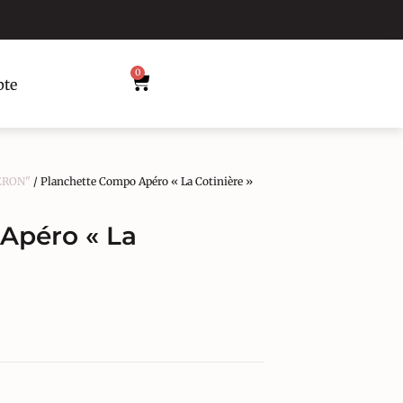
0
te
LERON"
/ Planchette Compo Apéro « La Cotinière »
Apéro « La