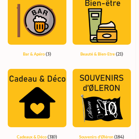
(3)
(21)
Bar & Apéro
Beauté & Bien-Etre
(310)
(184)
Cadeaux & Déco
Souvenirs d'Øléron