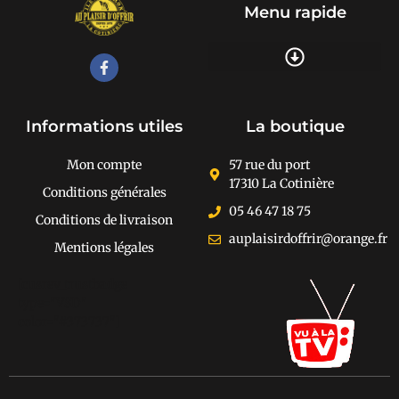
Menu rapide
Recherche de produits
Informations utiles
La boutique
Mon compte
57 rue du port
17310 La Cotinière
Conditions générales
05 46 47 18 75
Conditions de livraison
auplaisirdoffrir@orange.fr
Mentions légales
[cusrev_trustbadge
type="VSD"
color="#373737"]