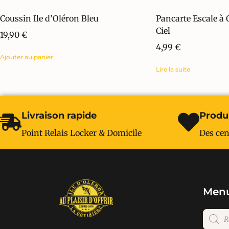
Coussin Ile d’Oléron Bleu
Pancarte Escale à
Ciel
19,90
€
4,99
€
Ajouter au panier
Lire la suite
Livraison rapide
Produi
Point Relais Locker & Domicile
Des cen
Menu