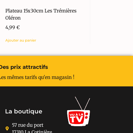
Plateau 15x30cm Les Trémières
Oléron
4,99
€
Ajouter au panier
Des prix attractifs
Les mêmes tarifs qu'en magasin !
La boutique
57 rue du port
17310 La Cotinière