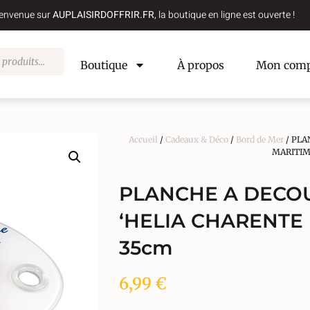
envenue sur
AUPLAISIRDOFFRIR.FR
, la boutique en ligne est ouverte !
Boutique
À propos
Mon comp
Accueil
/
Cadeaux & Déco
/
Bord de Mer
/ PLA
MARITIME
PLANCHE A DECO
‘HELIA CHARENTE 
35cm
6,99
€