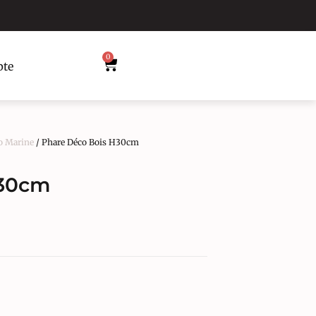
0
te
o Marine
/ Phare Déco Bois H30cm
H30cm