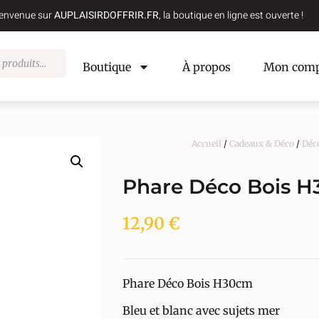
envenue sur
AUPLAISIRDOFFRIR.FR
, la boutique en ligne est ouverte !
Boutique
À propos
Mon comp
Accueil
/
Cadeaux & Déco
/
Déc
Phare Déco Bois 
12,90
€
Phare Déco Bois H30cm
Bleu et blanc avec sujets mer