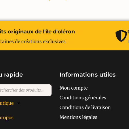
ts originaux de l'île d'oléron
taines de créations exclusives
 rapide
Informations utiles
Mon compte
Conditions générales
utique
Conditions de livraison
Mentions légales
propos