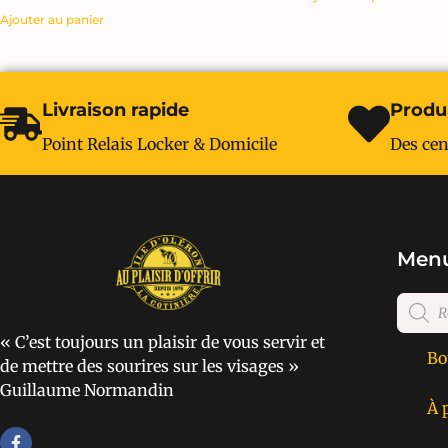
Ajouter au panier
Livraison rapide
Produi
Point Relais Locker & Domicile
Des cen
Menu
« C’est toujours un plaisir de vous servir et
Bo
de mettre des sourires sur les visages »
Guillaume Normandin
À 