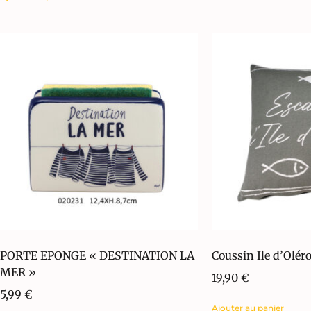
PORTE EPONGE « DESTINATION LA
Coussin Ile d’Olér
MER »
19,90
€
5,99
€
Ajouter au panier