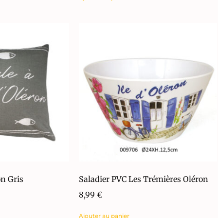
on Gris
Saladier PVC Les Trémières Oléron
8,99
€
Ajouter au panier