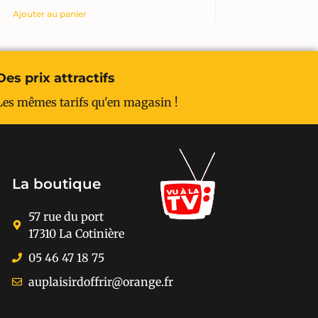
Ajouter au panier
Des prix attractifs
Les mêmes tarifs qu'en magasin !
La boutique
57 rue du port
17310 La Cotinière
05 46 47 18 75
auplaisirdoffrir@orange.fr