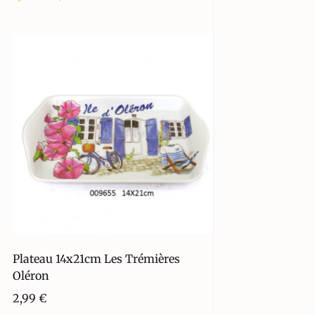
Plateau 14x21cm Les Trémières
Oléron
2,99
€