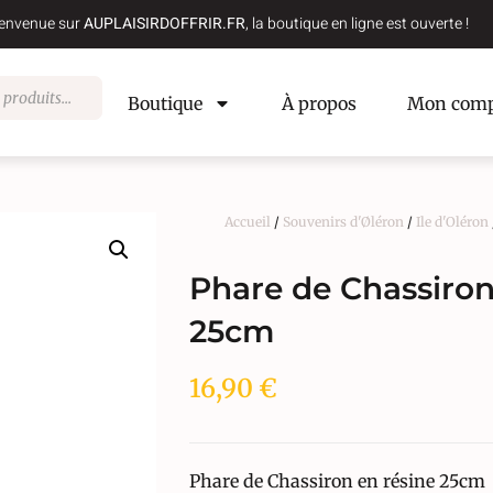
envenue sur
AUPLAISIRDOFFRIR.FR
, la boutique en ligne est ouverte !
Boutique
À propos
Mon comp
Accueil
/
Souvenirs d'Øléron
/
Ile d'Oléron
Phare de Chassiron
25cm
16,90
€
Phare de Chassiron en résine 25cm