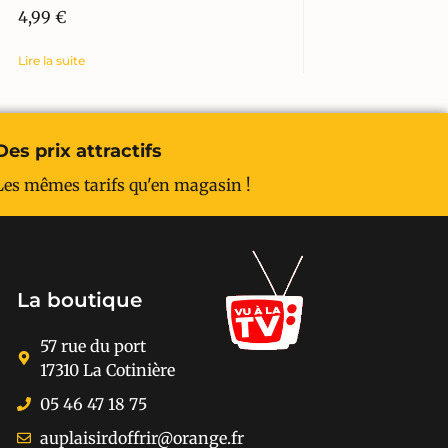
4,99
€
Lire la suite
Des prix attractifs
Les mêmes tarifs qu'en magasin !
La boutique
57 rue du port
17310 La Cotinière
05 46 47 18 75
auplaisirdoffrir@orange.fr