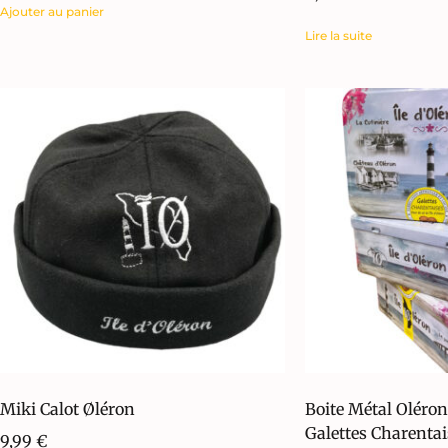
Ajouter au panier
Lire la suite
Miki Calot Øléron
Boite Métal Oléron
Galettes Charenta
9,99
€