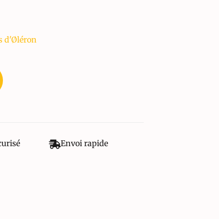
s d'Øléron
curisé
Envoi rapide