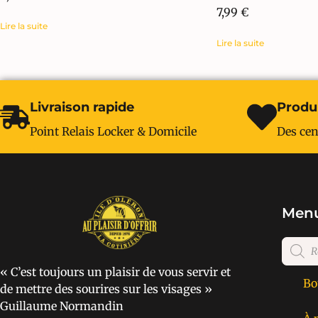
7,99
€
Lire la suite
Lire la suite
Livraison rapide
Produi
Point Relais Locker & Domicile
Des cen
Menu
« C’est toujours un plaisir de vous servir et
Bo
de mettre des sourires sur les visages »
Guillaume Normandin