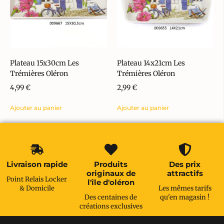
Plateau 15x30cm Les
Plateau 14x21cm Les
Trémières Oléron
Trémières Oléron
4,99
€
2,99
€
Ajouter au panier
Ajouter au panier
Livraison rapide
Produits
Des prix
originaux de
attractifs
Point Relais Locker
l'île d'oléron
& Domicile
Les mêmes tarifs
Des centaines de
qu'en magasin !
créations exclusives