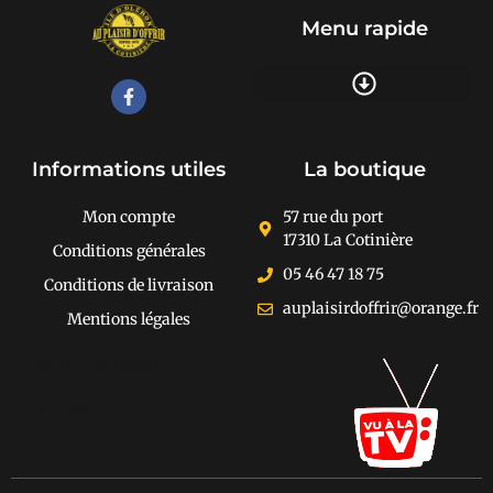
Menu rapide
Recherche de produits
Informations utiles
La boutique
Mon compte
57 rue du port
17310 La Cotinière
Conditions générales
05 46 47 18 75
Conditions de livraison
auplaisirdoffrir@orange.fr
Mentions légales
[cusrev_trustbadge
type="VSD"
color="#373737"]