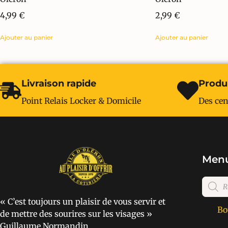
4,99
€
2,99
€
Ajouter au panier
Ajouter au panier
Livraison rapide
Produi
Point Relais Locker & Domicile
Des cen
Menu
« C’est toujours un plaisir de vous servir et
Bo
de mettre des sourires sur les visages »
Guillaume Normandin