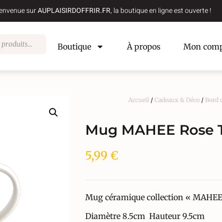
envenue sur
AUPLAISIRDOFFRIR.FR
, la boutique en ligne est ouverte !
Boutique
À propos
Mon comp
Accueil
/
Cadeaux & Déco
/
Bord 
Mug MAHEE Rose T
5,99
€
Mug céramique collection « MAHEE 
Diamètre 8.5cm Hauteur 9.5cm