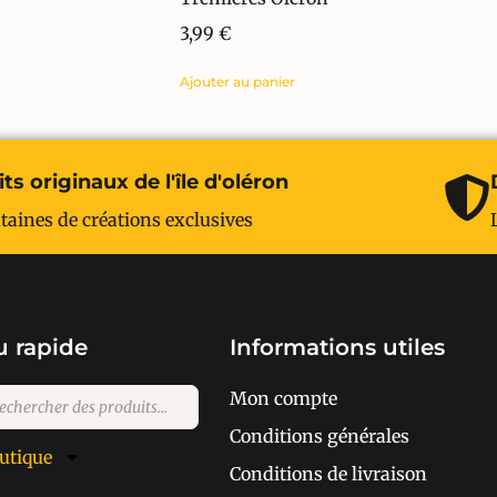
3,99
€
Ajouter au panier
ts originaux de l'île d'oléron
taines de créations exclusives
 rapide
Informations utiles
Mon compte
Conditions générales
utique
Conditions de livraison