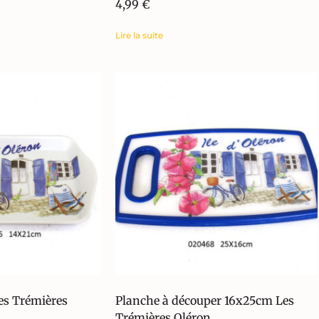
4,99
€
Lire la suite
es Trémières
Planche à découper 16x25cm Les
Trémières Oléron