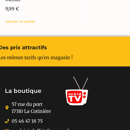
9,99
€
Ajouter au panier
Des prix attractifs
Les mêmes tarifs qu'en magasin !
La boutique
57 rue du port
17310 La Cotinière
05 46 47 18 75