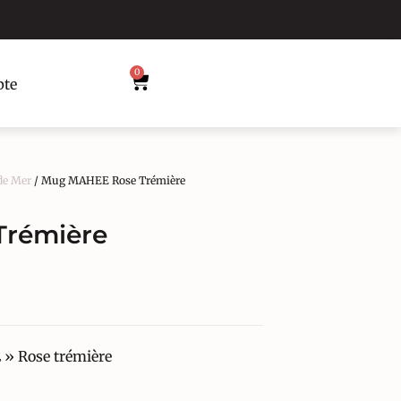
0
te
de Mer
/ Mug MAHEE Rose Trémière
rémière
» Rose trémière