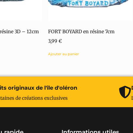
ésine 3D – 12cm
FORT BOYARD en résine 7cm
3,99
€
Ajouter au panier
ts originaux de l'île d'oléron
taines de créations exclusives
 rapide
Informations utiles