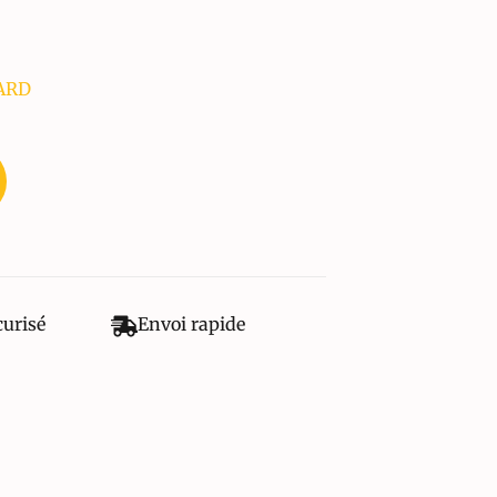
YARD
curisé
Envoi rapide