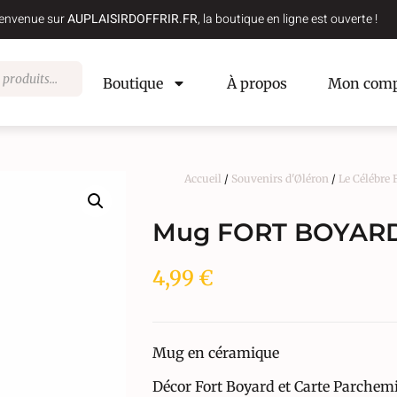
envenue sur
AUPLAISIRDOFFRIR.FR
, la boutique en ligne est ouverte !
Boutique
À propos
Mon comp
Accueil
/
Souvenirs d'Øléron
/
Le Célébre
Mug FORT BOYARD
4,99
€
Mug en céramique
Décor Fort Boyard et Carte Parchem