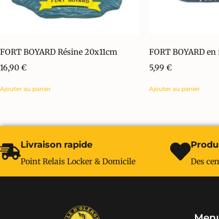
FORT BOYARD Résine 20x11cm
FORT BOYARD en r
16,90
€
5,99
€
Ajouter au panier
Ajouter au panier
Livraison rapide
Produi
Point Relais Locker & Domicile
Des cen
Menu