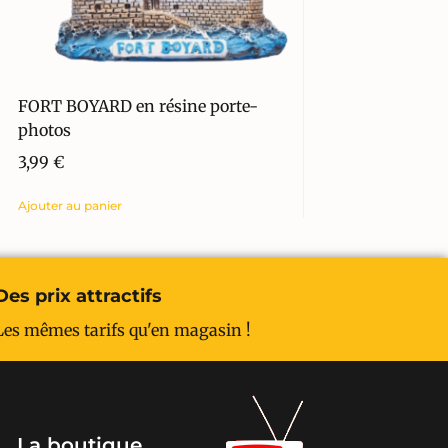
FORT BOYARD en résine porte-
photos
3,99
€
Ajouter au panier
Des prix attractifs
Les mêmes tarifs qu'en magasin !
La boutique