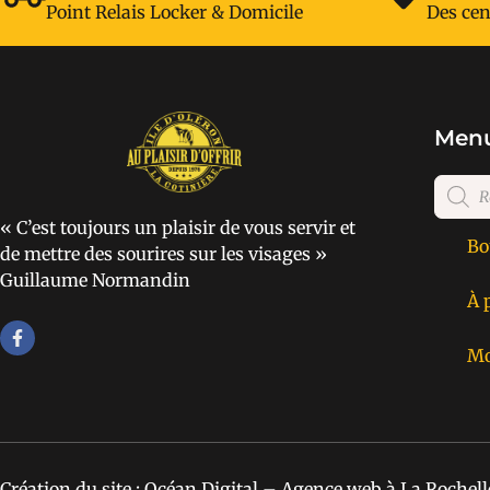
Point Relais Locker & Domicile
Des cen
Menu
« C’est toujours un plaisir de vous servir et
Bo
de mettre des sourires sur les visages »
Guillaume Normandin
À 
Mo
Création du site : Océan Digital – Agence web à La Rochell