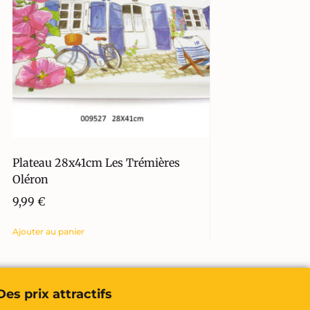
Plateau 28x41cm Les Trémières
Oléron
9,99
€
Ajouter au panier
Des prix attractifs