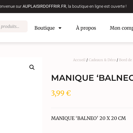
envenue sur
AUPLAISIRDOFFRIR.FR
, la boutique en ligne est ouverte !
Boutique
À propos
Mon comp
Accueil
/
Cadeaux & Déco
/
Bord de
MANIQUE ‘BALNEO’
3,99
€
MANIQUE ‘BALNEO’ 20 X 20 CM