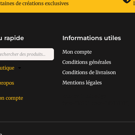
taines de créations exclusives
 rapide
Informations utiles
Mon compte
Conditions générales
utique
Conditions de livraison
Mentions légales
propos
[cusrev_trustbadge
n compte
type="VSD" color="#373737"]
e