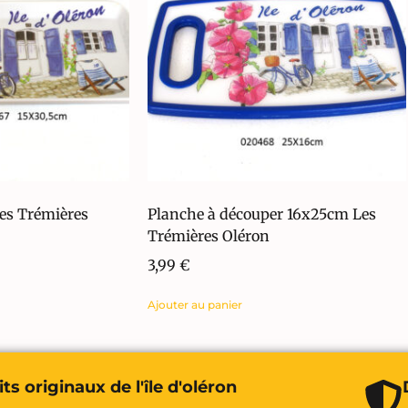
es Trémières
Planche à découper 16x25cm Les
Trémières Oléron
3,99
€
Ajouter au panier
ts originaux de l'île d'oléron