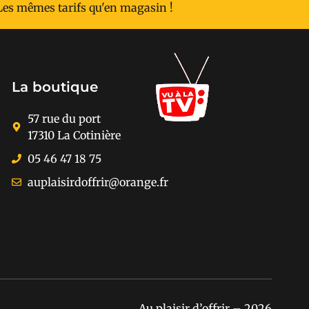
Les mêmes tarifs qu'en magasin !
La boutique
57 rue du port
17310 La Cotinière
05 46 47 18 75
auplaisirdoffrir@orange.fr
Au plaisir d’offrir – 2026