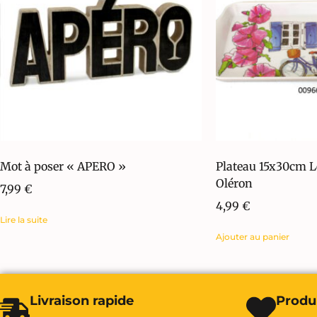
Mot à poser « APERO »
Plateau 15x30cm L
Oléron
7,99
€
4,99
€
Lire la suite
Ajouter au panier
Livraison rapide
Produi