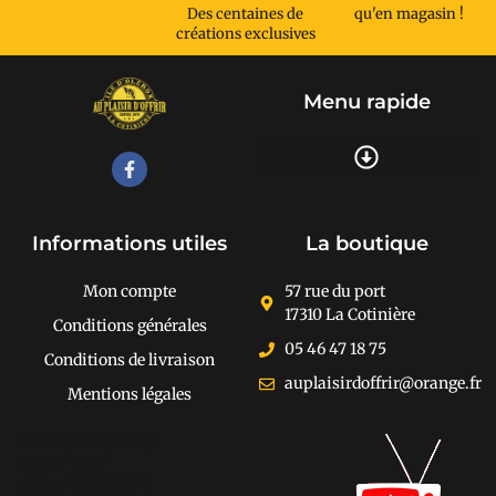
Des centaines de
qu'en magasin !
créations exclusives
Menu rapide
Recherche de produits
Informations utiles
La boutique
Mon compte
57 rue du port
17310 La Cotinière
Conditions générales
05 46 47 18 75
Conditions de livraison
auplaisirdoffrir@orange.fr
Mentions légales
[cusrev_trustbadge
type="VSD"
color="#373737"]