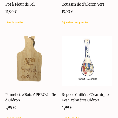
Pot à Fleur de Sel
Coussin Ile d’Oléron Vert
11,90
€
19,90
€
Lire la suite
Ajouter au panier
Planchette Bois APERO à l’île
Repose Cuillére Céramique
d’Oléron
Les Trémières Oléron
5,99
€
4,99
€