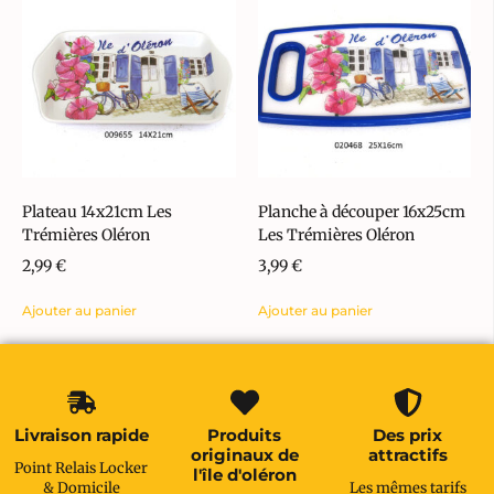
Plateau 14x21cm Les
Planche à découper 16x25cm
Trémières Oléron
Les Trémières Oléron
2,99
€
3,99
€
Ajouter au panier
Ajouter au panier
Livraison rapide
Produits
Des prix
originaux de
attractifs
Point Relais Locker
l'île d'oléron
& Domicile
Les mêmes tarifs