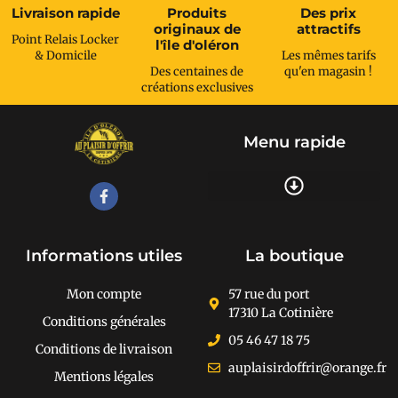
Livraison rapide
Produits
Des prix
originaux de
attractifs
Point Relais Locker
l'île d'oléron
& Domicile
Les mêmes tarifs
Des centaines de
qu'en magasin !
créations exclusives
Menu rapide
Recherche de produits
Informations utiles
La boutique
Mon compte
57 rue du port
17310 La Cotinière
Conditions générales
05 46 47 18 75
Conditions de livraison
auplaisirdoffrir@orange.fr
Mentions légales