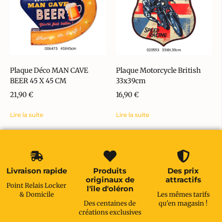
Plaque Déco MAN CAVE
Plaque Motorcycle British
BEER 45 X 45 CM
33x39cm
21,90
€
16,90
€
Lire la suite
Lire la suite
Livraison rapide
Produits
Des prix
originaux de
attractifs
Point Relais Locker
l'île d'oléron
& Domicile
Les mêmes tarifs
Des centaines de
qu'en magasin !
créations exclusives