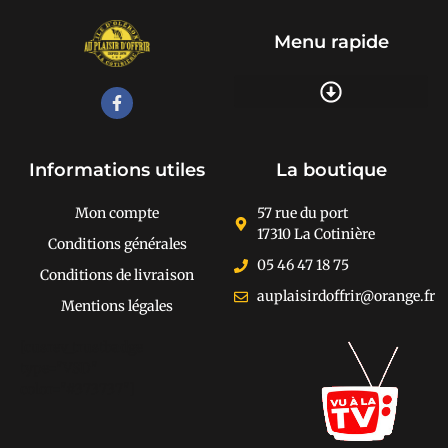
Menu rapide
Recherche de produits
Informations utiles
La boutique
Mon compte
57 rue du port
17310 La Cotinière
Conditions générales
05 46 47 18 75
Conditions de livraison
auplaisirdoffrir@orange.fr
Mentions légales
[cusrev_trustbadge
type="VSD"
color="#373737"]