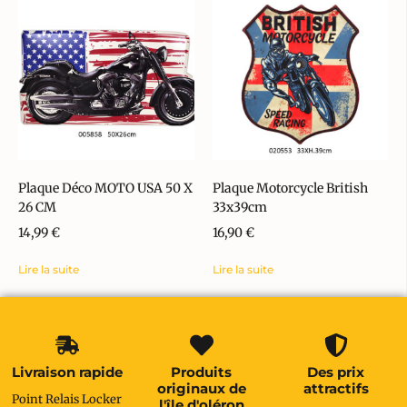
Plaque Déco MOTO USA 50 X
Plaque Motorcycle British
26 CM
33x39cm
14,99
€
16,90
€
Lire la suite
Lire la suite
Livraison rapide
Produits
Des prix
originaux de
attractifs
Point Relais Locker
l'île d'oléron