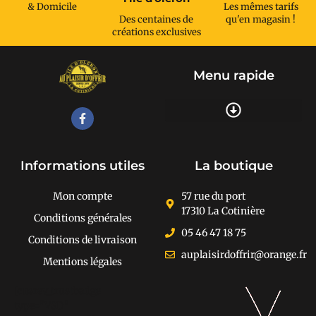
& Domicile
Les mêmes tarifs
Des centaines de
qu'en magasin !
créations exclusives
Menu rapide
Recherche de produits
Informations utiles
La boutique
Mon compte
57 rue du port
17310 La Cotinière
Conditions générales
05 46 47 18 75
Conditions de livraison
auplaisirdoffrir@orange.fr
Mentions légales
[cusrev_trustbadge
type="VSD"