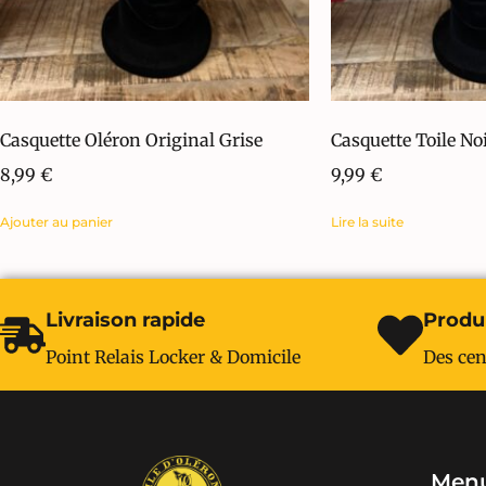
Casquette Oléron Original Grise
Casquette Toile Noi
8,99
€
9,99
€
Ajouter au panier
Lire la suite
Livraison rapide
Produi
Point Relais Locker & Domicile
Des cen
Menu