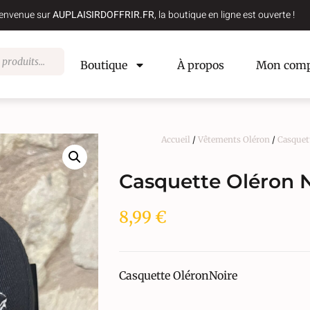
envenue sur
AUPLAISIRDOFFRIR.FR
, la boutique en ligne est ouverte !
Boutique
À propos
Mon comp
Accueil
/
Vêtements Oléron
/
Casquet
Casquette Oléron 
8,99
€
Casquette OléronNoire