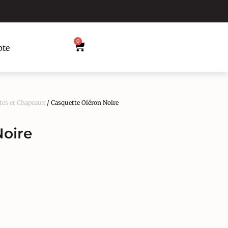
0
te
tes et Chapeaux
/ Casquette Oléron Noire
Noire