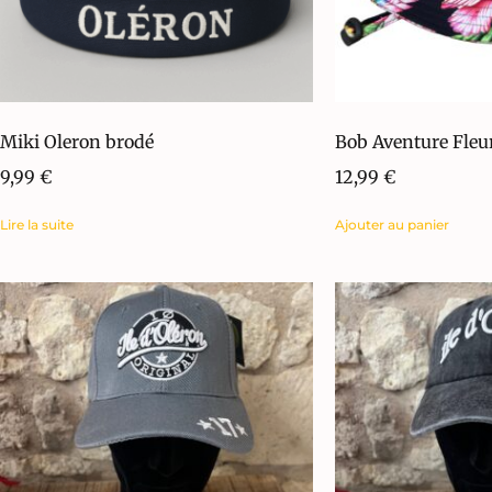
Miki Oleron brodé
Bob Aventure Fle
9,99
€
12,99
€
Lire la suite
Ajouter au panier