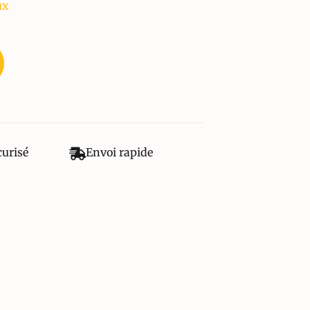
ux
curisé
Envoi rapide