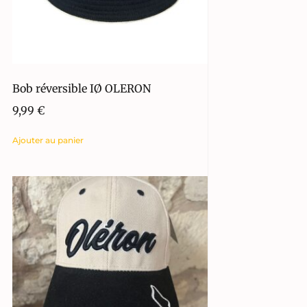
Bob réversible IØ OLERON
9,99
€
Ajouter au panier