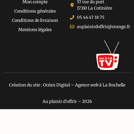
Mon compte
57 rue du port
17310 La Cotinière
Conditions générales
05 46 47 18 75
Conditions de livraison
auplaisirdoffrir@orange.fr
Mentions légales
[cusrev_trustbadge
type="VSD"
color="#373737"]
Création du site : Océan Digital – Agence web à La Rochelle
Au plaisir d’offrir – 2026