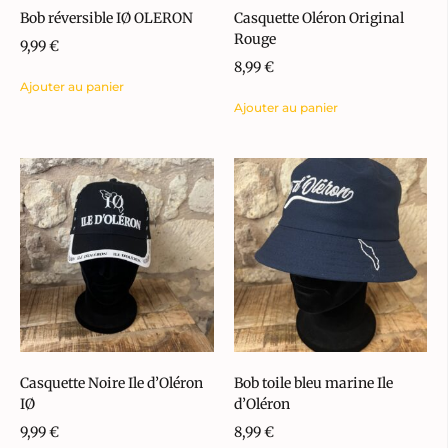
Bob réversible IØ OLERON
Casquette Oléron Original
Rouge
9,99
€
8,99
€
Ajouter au panier
Ajouter au panier
Casquette Noire Ile d’Oléron
Bob toile bleu marine Ile
IØ
d’Oléron
9,99
€
8,99
€