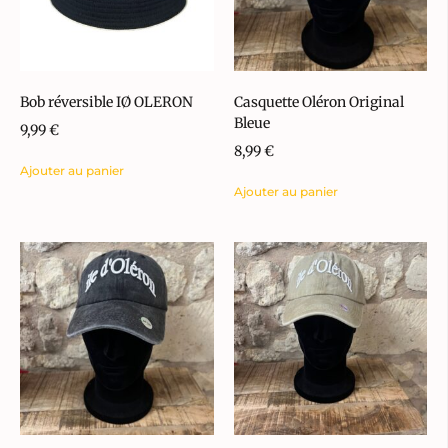
Bob réversible IØ OLERON
Casquette Oléron Original
Bleue
9,99
€
8,99
€
Ajouter au panier
Ajouter au panier