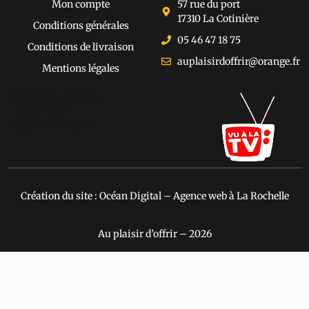
Mon compte
57 rue du port
17310 La Cotinière
Conditions générales
05 46 47 18 75
Conditions de livraison
auplaisirdoffrir@orange.fr
Mentions légales
[cusrev_trustbadge
type="VSD"
color="#373737"]
Création du site : Océan Digital – Agence web à La Rochelle
Au plaisir d’offrir – 2026