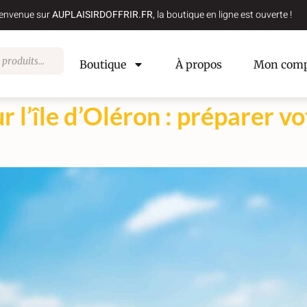
envenue sur
AUPLAISIRDOFFRIR.FR
, la boutique en ligne est ouverte !
Boutique
À propos
Mon comp
r l’île d’Oléron : préparer v