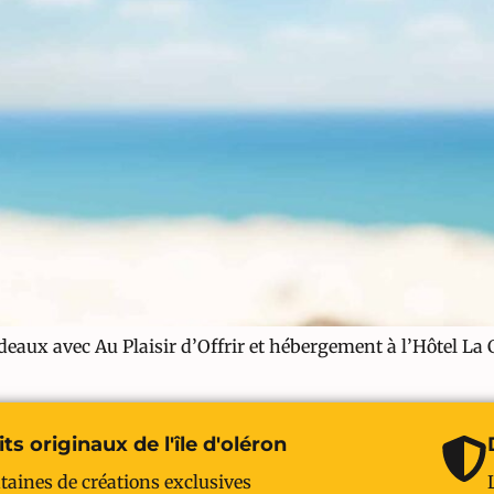
deaux avec Au Plaisir d’Offrir et hébergement à l’Hôtel La Co
ts originaux de l'île d'oléron
taines de créations exclusives