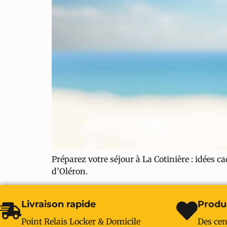
Préparez votre séjour à La Cotinière : idées ca
d’Oléron.
Livraison rapide
Produi
Point Relais Locker & Domicile
Des cen