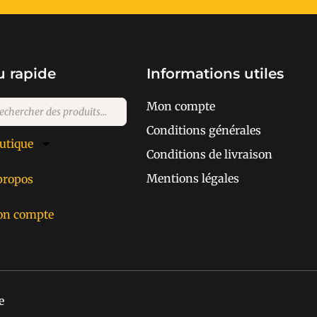
 rapide
Informations utiles
Mon compte
Conditions générales
utique
Conditions de livraison
Mentions légales
propos
[cusrev_trustbadge
n compte
type="VSD" color="#373737"]
e