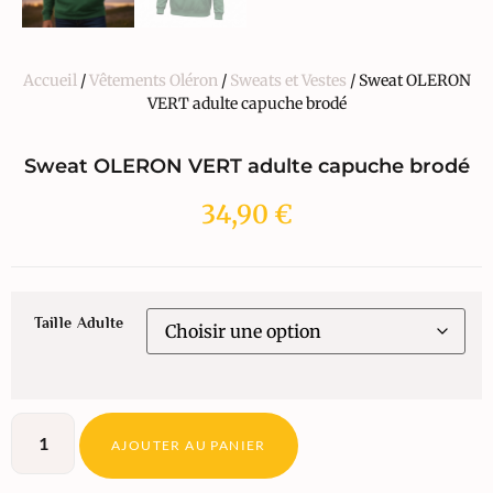
Accueil
/
Vêtements Oléron
/
Sweats et Vestes
/ Sweat OLERON
VERT adulte capuche brodé
Sweat OLERON VERT adulte capuche brodé
34,90
€
Taille Adulte
AJOUTER AU PANIER