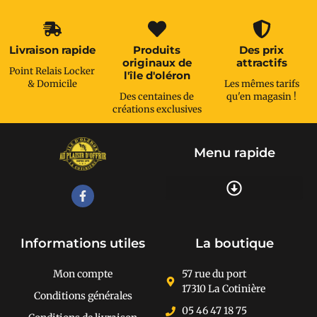
Livraison rapide
Produits
Des prix
originaux de
attractifs
Point Relais Locker
l'île d'oléron
& Domicile
Les mêmes tarifs
Des centaines de
qu'en magasin !
créations exclusives
Menu rapide
Recherche de produits
Informations utiles
La boutique
Mon compte
57 rue du port
17310 La Cotinière
Conditions générales
05 46 47 18 75