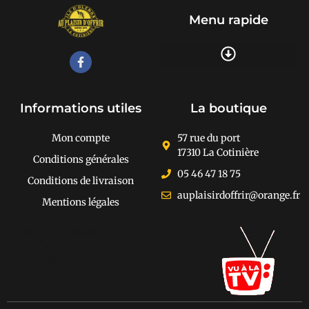
Menu rapide
Recherche de produits
Informations utiles
La boutique
Mon compte
57 rue du port
17310 La Cotinière
Conditions générales
05 46 47 18 75
Conditions de livraison
auplaisirdoffrir@orange.fr
Mentions légales
[cusrev_trustbadge
type="VSD"
color="#373737"]