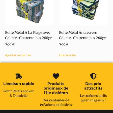
Boite Métal A La Plage avec
Boite Métal Ancre avec
Galettes Charentaises 260gr
Galettes Charentaises 260gr
7,99
€
7,99
€
Ajouter au panier
Lire la suite
Livraison rapide
Produits
Des prix
originaux de
attractifs
Point Relais Locker
l'île d'oléron
& Domicile
Les mêmes tarifs
Des centaines de
qu'en magasin !
créations exclusives