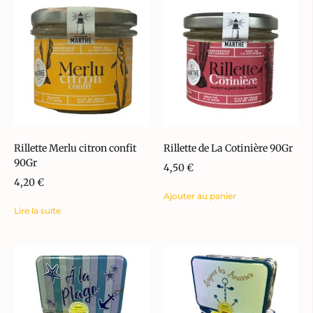
Rillette Merlu citron confit
Rillette de La Cotinière 90Gr
90Gr
4,50
€
4,20
€
Ajouter au panier
Lire la suite