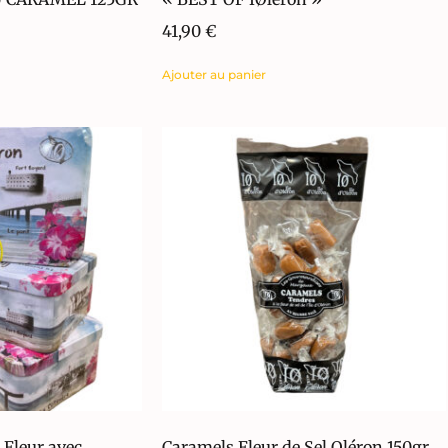
41,90
€
Ajouter au panier
 Fleur avec
Caramels Fleur de Sel Oléron 150gr