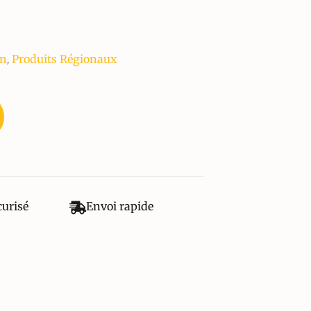
,
on
Produits Régionaux
curisé
Envoi rapide