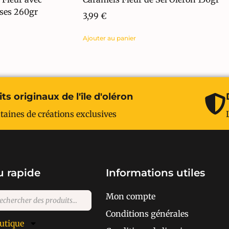
ises 260gr
3,99
€
Ajouter au panier
ts originaux de l'île d'oléron
taines de créations exclusives
 rapide
Informations utiles
Mon compte
Conditions générales
utique