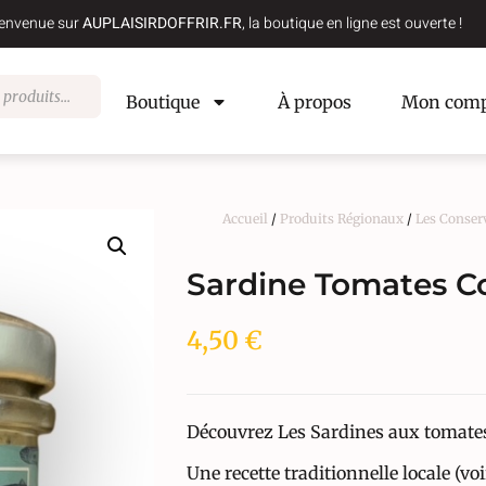
envenue sur
AUPLAISIRDOFFRIR.FR
, la boutique en ligne est ouverte !
Boutique
À propos
Mon comp
Accueil
/
Produits Régionaux
/
Les Conser
Sardine Tomates C
4,50
€
Découvrez Les Sardines aux tomates
Une recette traditionnelle locale (vo