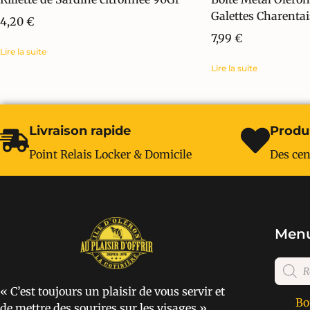
Galettes Charenta
4,20
€
7,99
€
Lire la suite
Lire la suite
Livraison rapide
Produi
Point Relais Locker & Domicile
Des cen
Menu
« C’est toujours un plaisir de vous servir et
Bo
de mettre des sourires sur les visages »