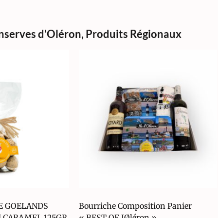
nserves d'Oléron
,
Produits Régionaux
E GOELANDS
Bourriche Composition Panier
 CARAMEL 125GR
« BEST OF IØléron »