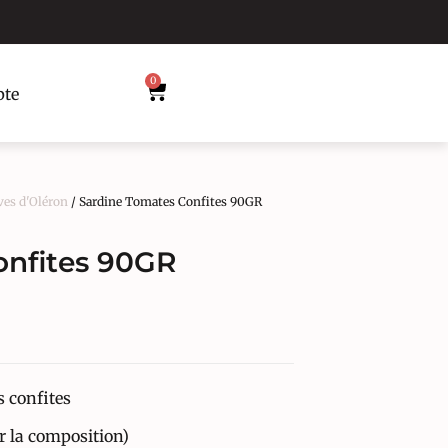
0
te
ves d'Oléron
/ Sardine Tomates Confites 90GR
onfites 90GR
 confites
ir la composition)