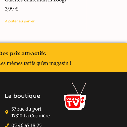
3,99
€
Ajouter au panier
Des prix attractifs
Les mêmes tarifs qu'en magasin !
La boutique
57 rue du port
17310 La Cotinière
05 46 47 18 75