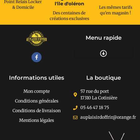
Point Relais Locker
l'île d'oléron
& Domicile
Les mêmes tarifs
Des centaines de
qu'en magasin !
créations exclusives
Menu rapide
Recherche de produits
Informations utiles
La boutique
Mon compte
57 rue du port
17310 La Cotinière
Conditions générales
05 46 47 18 75
Conditions de livraison
auplaisirdoffrir@orange.fr
Mentions légales
[cusrev_trustbadge
type="VSD"