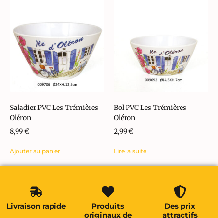
Saladier PVC Les Trémières
Bol PVC Les Trémières
Oléron
Oléron
8,99
€
2,99
€
Ajouter au panier
Lire la suite
Livraison rapide
Produits
Des prix
originaux de
attractifs