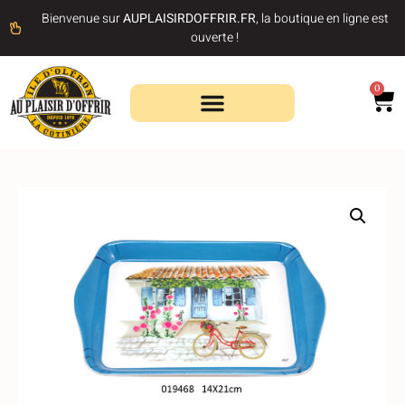
Bienvenue sur
AUPLAISIRDOFFRIR.FR
, la boutique en ligne est
ouverte !
0
Recherche de produits