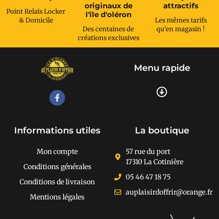
originaux de
attractifs
Point Relais Locker
l'île d'oléron
& Domicile
Les mêmes tarifs
Des centaines de
qu'en magasin !
créations exclusives
Menu rapide
Recherche de produits
Informations utiles
La boutique
Mon compte
57 rue du port
17310 La Cotinière
Conditions générales
05 46 47 18 75
Conditions de livraison
auplaisirdoffrir@orange.fr
Mentions légales
[cusrev_trustbadge