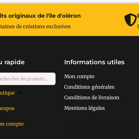
ts originaux de l'île d'oléron
taines de créations exclusives
 rapide
Informations utiles
Mon compte
Conditions générales
utique
Conditions de livraison
Mentions légales
propos
[cusrev_trustbadge
n compte
type="VSD" color="#373737"]