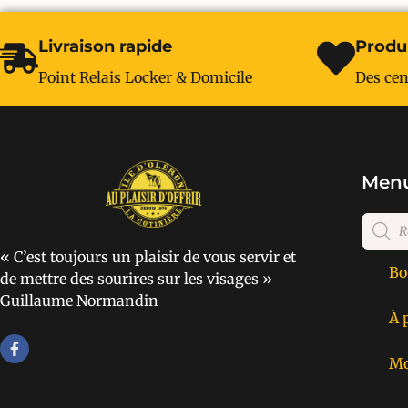
Livraison rapide
Produi
Point Relais Locker & Domicile
Des cen
Menu
« C’est toujours un plaisir de vous servir et
Bo
de mettre des sourires sur les visages »
Guillaume Normandin
À 
Mo