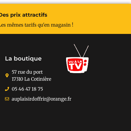
Des prix attractifs
Les mêmes tarifs qu'en magasin !
La boutique
57 rue du port
17310 La Cotinière
05 46 47 18 75
auplaisirdoffrir@orange.fr