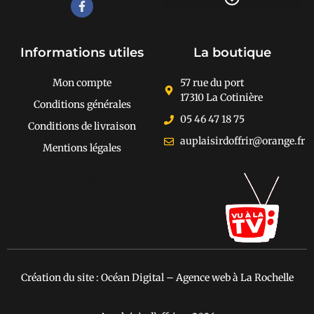
Recherche de produits
Informations utiles
La boutique
Mon compte
57 rue du port
17310 La Cotinière
Conditions générales
05 46 47 18 75
Conditions de livraison
auplaisirdoffrir@orange.fr
Mentions légales
[cusrev_trustbadge
type="VSD"
color="#373737"]
Création du site : Océan Digital – Agence web à La Rochelle