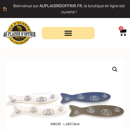
Bienvenue sur
AUPLAISIRDOFFRIR.FR
, la boutique en ligne est
ouverte !
0
Recherche de produits