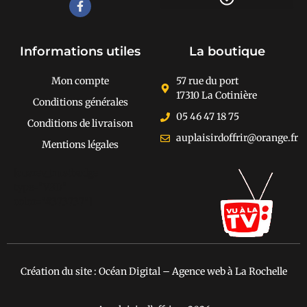
Recherche de produits
Informations utiles
La boutique
Mon compte
57 rue du port
17310 La Cotinière
Conditions générales
05 46 47 18 75
Conditions de livraison
auplaisirdoffrir@orange.fr
Mentions légales
[cusrev_trustbadge
type="VSD"
color="#373737"]
Création du site : Océan Digital – Agence web à La Rochelle