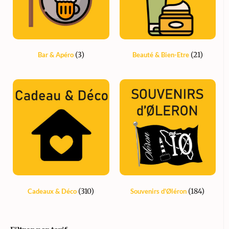
(3)
(21)
Bar & Apéro
Beauté & Bien-Etre
(310)
(184)
Cadeaux & Déco
Souvenirs d'Øléron