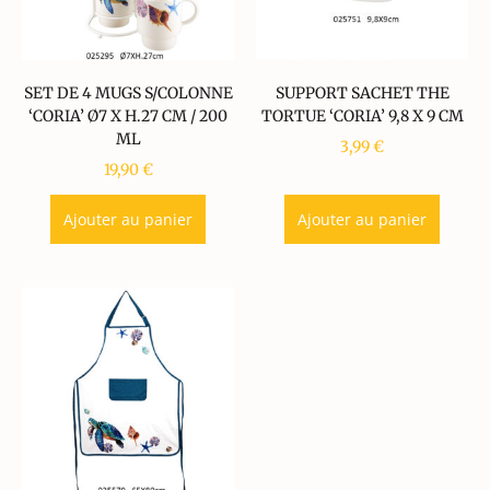
SET DE 4 MUGS S/COLONNE
SUPPORT SACHET THE
‘CORIA’ Ø7 X H.27 CM / 200
TORTUE ‘CORIA’ 9,8 X 9 CM
ML
3,99
€
19,90
€
Ajouter au panier
Ajouter au panier