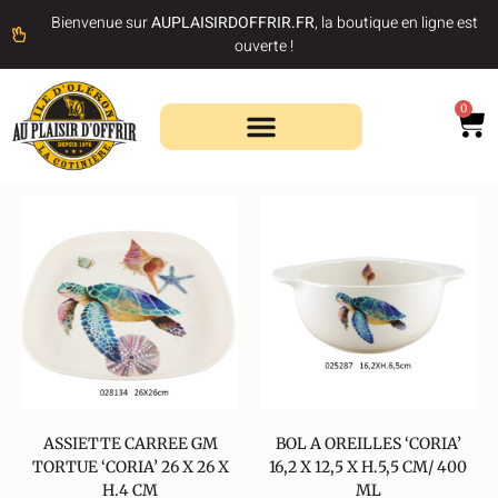
Bienvenue sur
AUPLAISIRDOFFRIR.FR
, la boutique en ligne est
ouverte !
0
Recherche de produits
ASSIETTE CARREE GM
BOL A OREILLES ‘CORIA’
TORTUE ‘CORIA’ 26 X 26 X
16,2 X 12,5 X H.5,5 CM/ 400
H.4 CM
ML