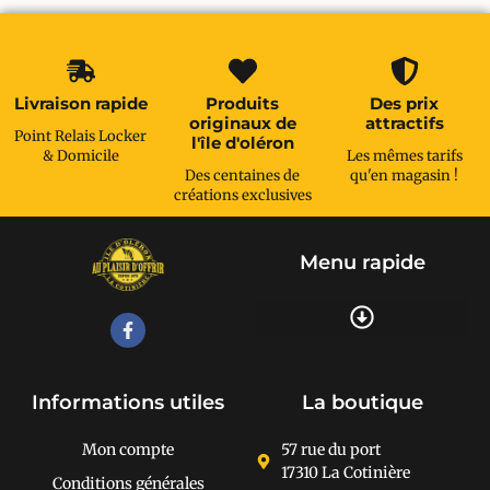
Livraison rapide
Produits
Des prix
originaux de
attractifs
Point Relais Locker
l'île d'oléron
& Domicile
Les mêmes tarifs
Des centaines de
qu'en magasin !
créations exclusives
Menu rapide
Recherche de produits
Informations utiles
La boutique
Mon compte
57 rue du port
17310 La Cotinière
Conditions générales