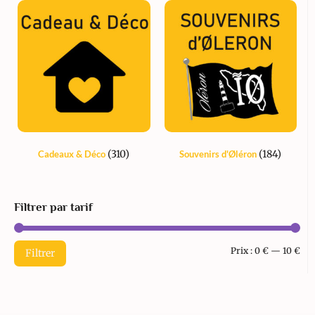
(310)
(184)
Cadeaux & Déco
Souvenirs d'Øléron
Filtrer par tarif
Prix :
0 €
—
10 €
Filtrer