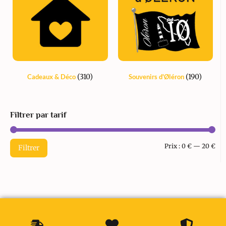
(310)
(190)
Cadeaux & Déco
Souvenirs d'Øléron
Filtrer par tarif
Prix :
0 €
—
20 €
Filtrer