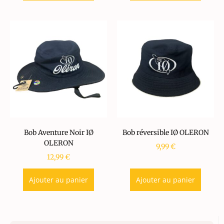
Bob Aventure Noir IØ
Bob réversible IØ OLERON
OLERON
9,99
€
12,99
€
Ajouter au panier
Ajouter au panier