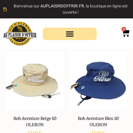
Bienvenue sur
AUPLAISIRDOFFRIR.FR
, la boutique en ligne est
ouverte !
0
Recherche de produits
Bob Aventure Beige IØ
Bob Aventure Bleu IØ
OLERON
OLERON