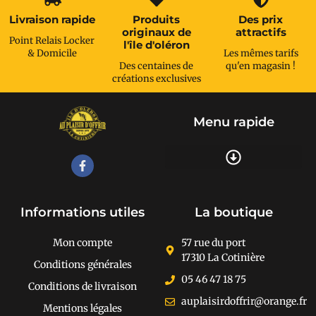
Livraison rapide
Produits
Des prix
originaux de
attractifs
Point Relais Locker
l'île d'oléron
& Domicile
Les mêmes tarifs
Des centaines de
qu'en magasin !
créations exclusives
Menu rapide
Recherche de produits
Informations utiles
La boutique
Mon compte
57 rue du port
17310 La Cotinière
Conditions générales
05 46 47 18 75
Conditions de livraison
auplaisirdoffrir@orange.fr
Mentions légales