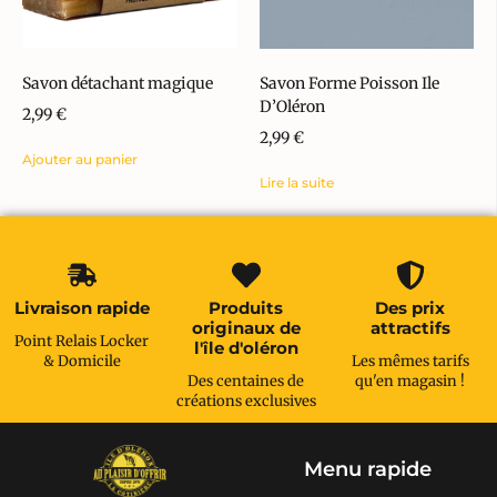
Savon détachant magique
Savon Forme Poisson Ile
D’Oléron
2,99
€
2,99
€
Ajouter au panier
Lire la suite
Livraison rapide
Produits
Des prix
originaux de
attractifs
Point Relais Locker
l'île d'oléron
& Domicile
Les mêmes tarifs
Des centaines de
qu'en magasin !
créations exclusives
Menu rapide