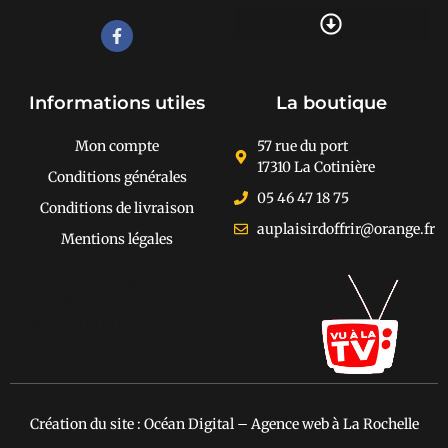
Recherche de produits
Informations utiles
La boutique
Mon compte
57 rue du port
17310 La Cotinière
Conditions générales
05 46 47 18 75
Conditions de livraison
auplaisirdoffrir@orange.fr
Mentions légales
[cusrev_trustbadge
type="VSD"
color="#373737"]
Création du site : Océan Digital – Agence web à La Rochelle