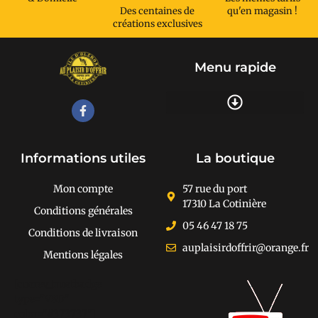
Des centaines de
qu'en magasin !
créations exclusives
Menu rapide
Recherche de produits
Informations utiles
La boutique
Mon compte
57 rue du port
17310 La Cotinière
Conditions générales
05 46 47 18 75
Conditions de livraison
auplaisirdoffrir@orange.fr
Mentions légales
[cusrev_trustbadge
type="VSD"
color="#373737"]