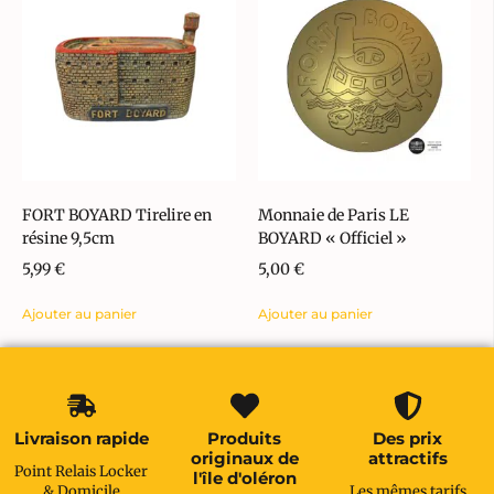
FORT BOYARD Tirelire en
Monnaie de Paris LE
résine 9,5cm
BOYARD « Officiel »
5,99
€
5,00
€
Ajouter au panier
Ajouter au panier
Livraison rapide
Produits
Des prix
originaux de
attractifs
Point Relais Locker
l'île d'oléron
& Domicile
Les mêmes tarifs