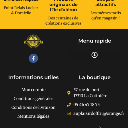
originaux de
attractifs
Point Relais Locker
l'île d'oléron
& Domicile
Les mêmes tarifs
Des centaines de
qu'en magasin !
créations exclusives
Menu rapide
Recherche de produits
Informations utiles
La boutique
Mon compte
57 rue du port
17310 La Cotinière
Conditions générales
05 46 47 18 75
Conditions de livraison
auplaisirdoffrir@orange.fr
Mentions légales
[cusrev_trustbadge