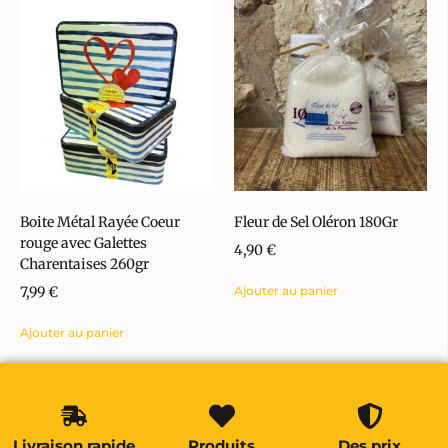
Boite Métal Rayée Coeur
Fleur de Sel Oléron 180Gr
rouge avec Galettes
4,90
€
Charentaises 260gr
7,99
€
Ajouter au panier
Ajouter au panier
Livraison rapide
Produits
Des prix