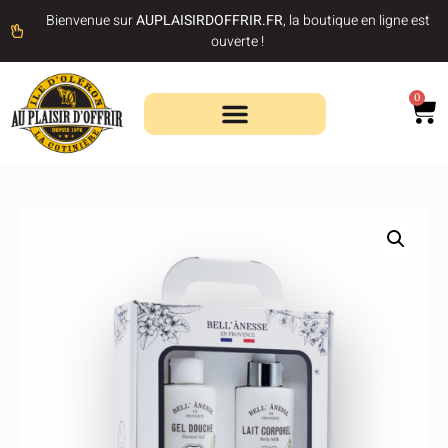
Bienvenue sur
AUPLAISIRDOFFRIR.FR
, la boutique en ligne est
ouverte !
0
Recherche de produits