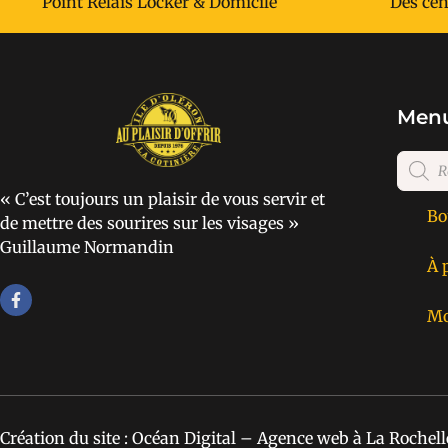
Point Relais Locker & Domicile
Des cen
Menu
« C’est toujours un plaisir de vous servir et
Bo
de mettre des sourires sur les visages »
Guillaume Normandin
À 
Mo
Création du site : Océan Digital – Agence web à La Rochell