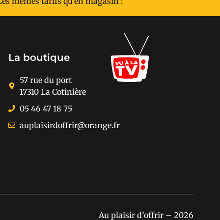
Les mêmes tarifs qu'en magasin !
La boutique
57 rue du port
17310 La Cotinière
05 46 47 18 75
auplaisirdoffrir@orange.fr
Au plaisir d’offrir – 2026