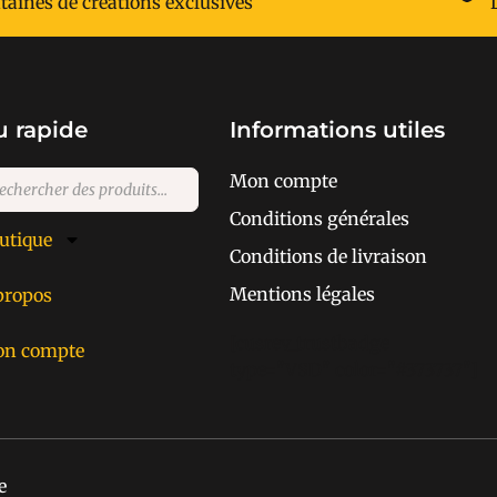
taines de créations exclusives
 rapide
Informations utiles
Mon compte
Conditions générales
utique
Conditions de livraison
Mentions légales
propos
[cusrev_trustbadge
n compte
type="VSD" color="#373737"]
e