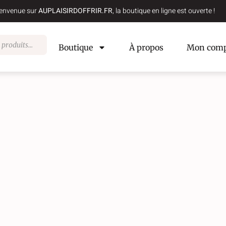
envenue sur
AUPLAISIRDOFFRIR.FR
, la boutique en ligne est ouverte !
Boutique
À propos
Mon comp